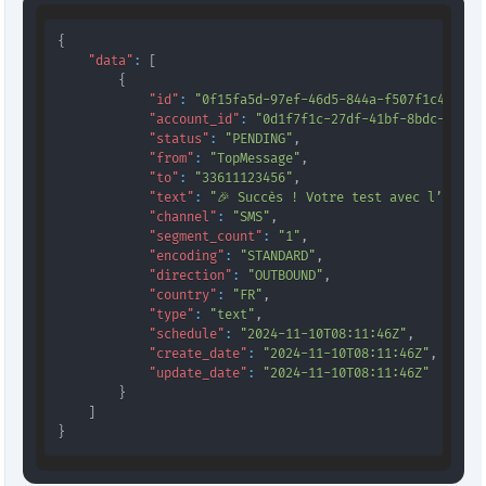
{
"data"
:
[
{
"id"
:
"0f15fa5d-97ef-46d5-844a-f507f1c4c461"
"account_id"
:
"0d1f7f1c-27df-41bf-8bdc-56666
"status"
:
"PENDING"
,
"from"
:
"TopMessage"
,
"to"
:
"33611123456"
,
"text"
:
"🎉 Succès ! Votre test avec l’API T
"channel"
:
"SMS"
,
"segment_count"
:
"1"
,
"encoding"
:
"STANDARD"
,
"direction"
:
"OUTBOUND"
,
"country"
:
"FR"
,
"type"
:
"text"
,
"schedule"
:
"2024-11-10T08:11:46Z"
,
"create_date"
:
"2024-11-10T08:11:46Z"
,
"update_date"
:
"2024-11-10T08:11:46Z"
}
]
}