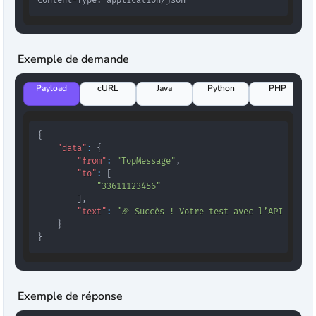
Content-Type: application/json
Exemple de demande
Payload
cURL
Java
Python
PHP
{
"data"
:
{
"from"
:
"TopMessage"
,
"to"
:
[
"33611123456"
]
,
"text"
:
"🎉 Succès ! Votre test avec l’API TopMe
}
}
Exemple de réponse