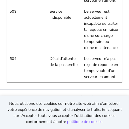
serveur en amont.
Service
Le serveur est
503
indisponible
actuellement
incapable de traiter
la requête en raison
d’une surcharge
temporaire ou
d’une maintenance.
Délai d’attente
Le serveur n’a pas
504
de la passerelle
reçu de réponse en
temps voulu d’un
serveur en amont.
© 2026 TopMessage.
Tous droits réservés
Nous utilisons des cookies sur notre site web afin d'améliorer
Conditions générales
votre expérience de navigation et d'analyser le trafic. En cliquant
Politique de confidentialité
sur 'Accepter tout', vous acceptez l'utilisation des cookies
Politique en matière de cookies
conformément à notre
politique de cookies
.