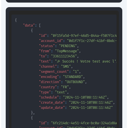
{
"data"
:
[
{
"id"
:
"0f15fa5d-97ef-46d5-844a-f507f1c4c461"
"account_id"
:
"0d1f7f1c-27df-41bf-8bdc-56666
"status"
:
"PENDING"
,
"from"
:
"TopMessage"
,
"to"
:
"33611123456"
,
"text"
:
"🎉 Succès ! Votre test avec l’API T
"channel"
:
"SMS"
,
"segment_count"
:
"1"
,
"encoding"
:
"STANDARD"
,
"direction"
:
"OUTBOUND"
,
"country"
:
"FR"
,
"type"
:
"text"
,
"schedule"
:
"2024-11-10T08:11:46Z"
,
"create_date"
:
"2024-11-10T08:11:46Z"
,
"update_date"
:
"2024-11-10T08:11:46Z"
}
,
{
"id"
:
"6fc214dc-4e51-4fce-bc0a-324a1d8a542b"