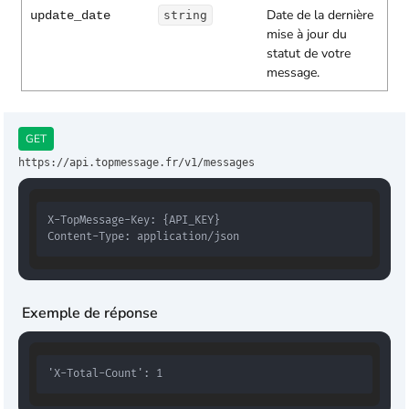
Date de la dernière
update_date
string
mise à jour du
statut de votre
message.
GET
https://api.topmessage.fr/v1/messages
Content-Type: application/json
Exemple de réponse
'X-Total-Count': 1