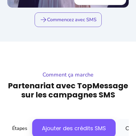
Commencez avec SMS
Comment ça marche
Partenariat avec TopMessage
sur les campagnes SMS
Ajouter des crédits SMS
Cré
Étapes