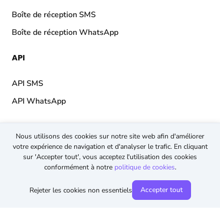
Boîte de réception SMS
Boîte de réception WhatsApp
API
API SMS
API WhatsApp
Nous utilisons des cookies sur notre site web afin d'améliorer
© 2026 TopMessage.
Tous droits réservés
votre expérience de navigation et d'analyser le trafic. En cliquant
Conditions générales
sur 'Accepter tout', vous acceptez l'utilisation des cookies
conformément à notre
politique de cookies
.
Politique de confidentialité
Politique en matière de cookies
Accepter tout
Rejeter les cookies non essentiels