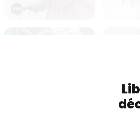
Lib
dé