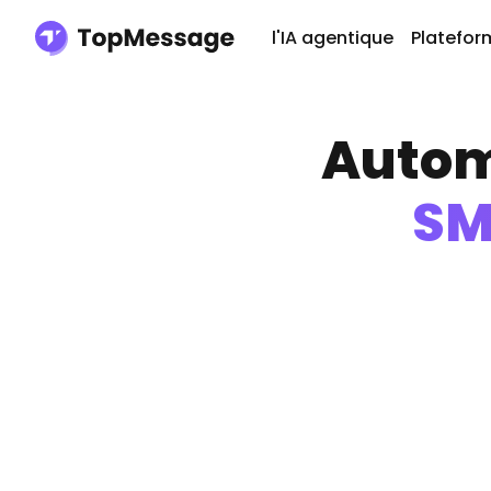
l'IA agentique
Platefor
Automa
SM