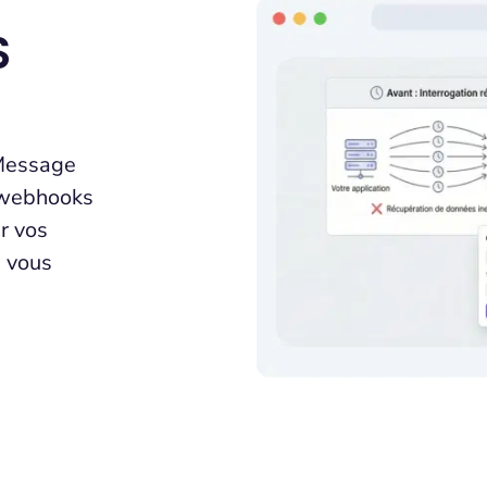
S
pMessage
s webhooks
r vos
 vous