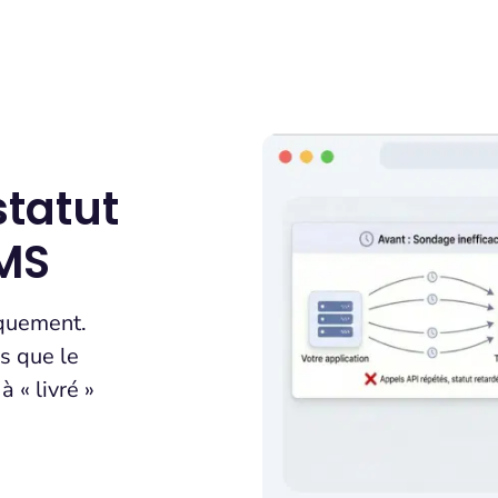
tatut
SMS
iquement.
s que le
 « livré »