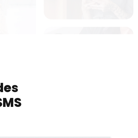
 des
SMS