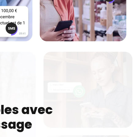
bles avec
ssage